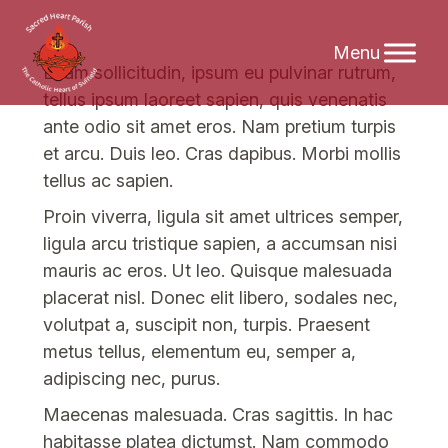
Skip
Etiam sollicitudin, ipsum eu pulvinar rutrum,
to
tellus ipsum laoreet sapien, quis venenatis
content
ante odio sit amet eros. Nam pretium turpis
et arcu. Duis leo. Cras dapibus. Morbi mollis
tellus ac sapien.
Proin viverra, ligula sit amet ultrices semper,
ligula arcu tristique sapien, a accumsan nisi
mauris ac eros. Ut leo. Quisque malesuada
placerat nisl. Donec elit libero, sodales nec,
volutpat a, suscipit non, turpis. Praesent
metus tellus, elementum eu, semper a,
adipiscing nec, purus.
Maecenas malesuada. Cras sagittis. In hac
habitasse platea dictumst. Nam commodo